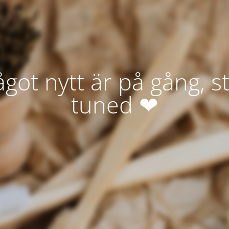
got nytt är på gång, s
tuned ❤